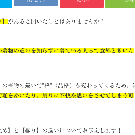
はてブ
Pocket
Feedl
り】
があると聞いたことはありませんか？
の着物
の違いを知らずに着ている人って意外と多いん
】
の着物の違いで
”
格
”
（品格）も変わってくるため、
で恥をかいたり、周りに不快な思いをさせてしまう可
染め】と【織り】の違い
についてお伝えします！