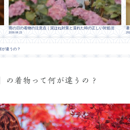
雨の日の着物の注意点｜泥はね対策と濡れた時の正しい対処法
暑
2026.06.23
202
何が違うの？
】の着物って何が違うの？