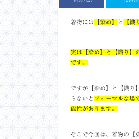
Facebook
Twitter
着物には
【染め】
と
【織
実は
【染め】と【織り】
です。
ですが【
染め
】
と
【
織り
らないと
フォーマルな場
能性があります。
そこで今回は、着物の【