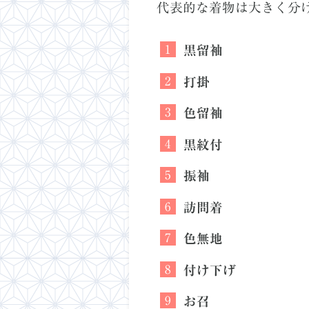
代表的な着物は大きく分
黒留袖
打掛
色留袖
黒紋付
振袖
訪問着
色無地
付け下げ
お召