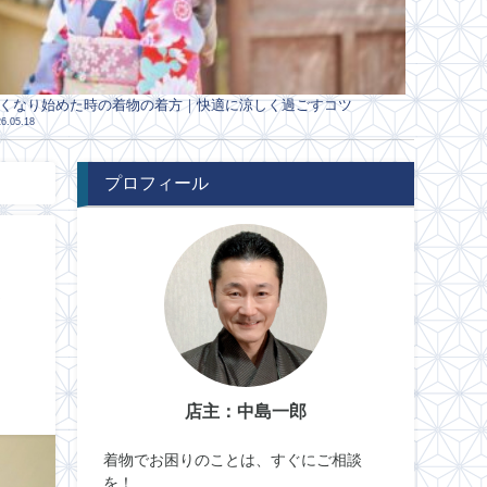
くなり始めた時の着物の着方｜快適に涼しく過ごすコツ
6.05.18
プロフィール
を
店主：中島一郎
着物でお困りのことは、すぐにご相談
を！