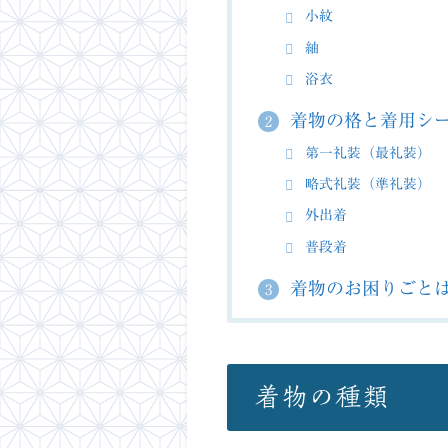
小紋
紬
浴衣
着物の格と着用シ
2
第一礼装（最礼装）
略式礼装（準礼装）
外出着
普段着
着物のお困りごと
3
着物の種類