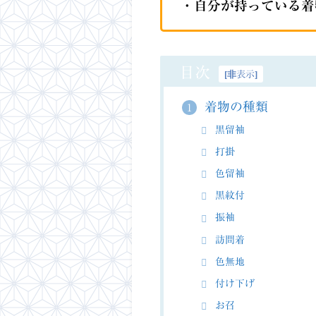
・自分が持っている着
目次
[
非表示
]
着物の種類
1
黒留袖
打掛
色留袖
黒紋付
振袖
訪問着
色無地
付け下げ
お召