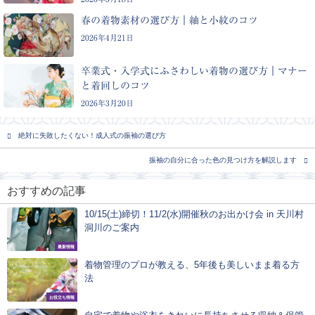
春の着物素材の選び方｜紬と小紋のコツ
2026年4月21日
卒業式・入学式にふさわしい着物の選び方｜マナー
と着回しのコツ
2026年3月20日
絶対に失敗したくない！成人式の振袖の選び方
振袖の自分に合った色の見つけ方を解説します
おすすめの記事
10/15(土)締切！11/2(水)開催秋のお出かけ会 in 天川村
洞川のご案内
最新情報
着物管理のプロが教える、5年後も美しいまま着る方
法
お役立ち情報