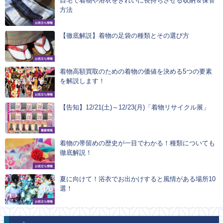
自宅で着物や浴衣をきれいに長持ちさせる収納＆保管
方法
お役立ち情報
【徹底解説】着物の足袋の種類とその選び方
お役立ち情報
着物高額買取のための着物の価値を決める5つの要素
を解説します！
お役立ち情報
【告知】12/21(土)～12/23(月)「着物リサイクル展」
最新情報
​​着物の帯留めの歴史が一目でわかる！種類についても
徹底解説！
お役立ち情報
夏に向けて！浴衣でお出かけすると風情がある場所10
選！
お役立ち情報