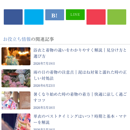
LINE
お役立ち情報
の関連記事
浴衣と着物の違いをわかりやすく解説｜見分け方と
選び方
2026年7月19日
雨の日の着物の注意点｜泥はね対策と濡れた時の正
しい対処法
2026年6月23日
暑くなり始めた時の着物の着方｜快適に涼しく過ご
すコツ
2026年5月18日
単衣のベストタイミングはいつ？時期と基本・マナ
ーを解説
2026年5月18日