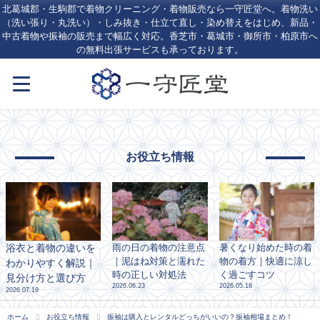
北葛城郡・生駒郡で着物クリーニング・着物販売なら一守匠堂へ。着物洗い
（洗い張り・丸洗い）・しみ抜き・仕立て直し・染め替えをはじめ、新品・
中古着物や振袖の販売まで幅広く対応。香芝市・葛城市・御所市・柏原市へ
の無料出張サービスも承っております。
お役立ち情報
浴衣と着物の違いを
雨の日の着物の注意点
暑くなり始めた時の着
｜泥はね対策と濡れた
物の着方｜快適に涼し
わかりやすく解説｜
時の正しい対処法
く過ごすコツ
見分け方と選び方
2026.06.23
2026.05.18
2026.07.19
ホーム
お役立ち情報
振袖は購入とレンタルどっちがいいの？振袖相場まとめ！