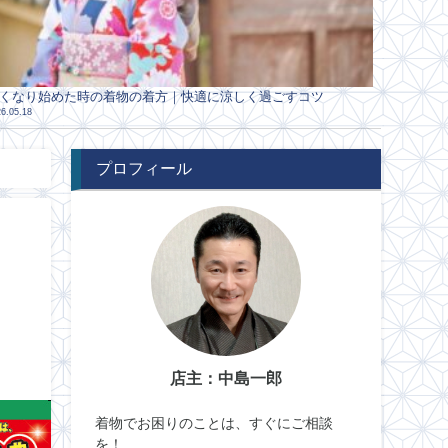
くなり始めた時の着物の着方｜快適に涼しく過ごすコツ
6.05.18
プロフィール
ェ
店主：中島一郎
着物でお困りのことは、すぐにご相談
を！