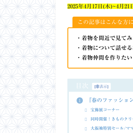
2025年4月17日(木)~4月21
この記事はこんな方
・着物を間近で見てみ
・着物について話せる
・着物仲間を作りたい
目次
[
非表示
]
『春のファッショ
1
宝飾展コーナー
同時開催！きものクリ
大振袖特別セール/マ