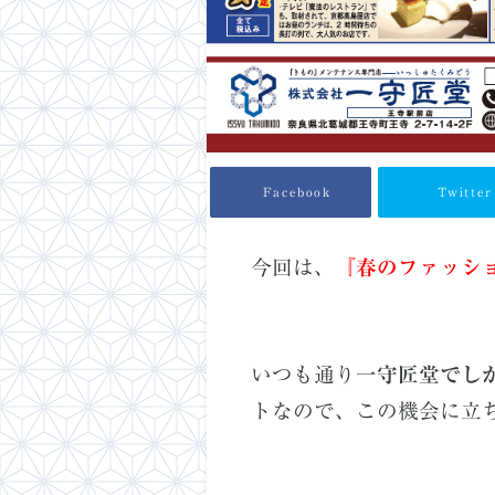
Facebook
Twitter
今回は、
『
春のファッシ
いつも通り
一守匠堂でし
トなので、この機会に立