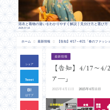
浴衣と着物の違いをわかりやすく解説｜見分け方と選び方
2026.07.19
ホーム
最新情報
【告知】4/17～4/21「春のファッ
最新情報
シェア
【告知】4/17～
ア―」
Tweet
2025年4月11日
2025年4月11日
B!
はてブ