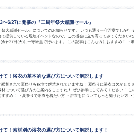
23〜6/27に開催の『二周年祭大感謝セール』
年祭大感謝セール』についてのお知らせです。 いつも通り一守匠堂でしか行
格で提供している現地イベントなので、この機会に立ち寄ってみてくださいね
23日(金)~27日(火)に一守匠堂で行います。 この記事はこんな方におすすめ！ ・
い ・着物について話せる場所...
けて！浴衣の基本的な選び方について解説します
が緩和されて夏祭りも各地で解禁されていますね！ 夏祭りに浴衣は欠かせま
素材について選び方のご案内をしますね！ ぜひ参考にしてみてください！ こ
おすすめ！ ・夏祭りで浴衣を着たい方 ・浴衣をについてもっと知りたい方 ・
したい方 素材別浴衣の選び方 素材別...
けて！素材別の浴衣の選び方について解説します！