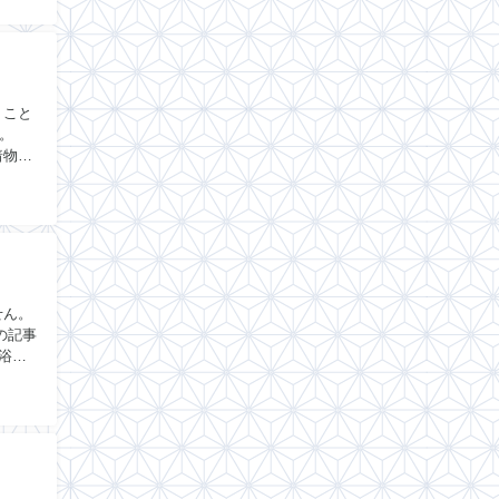
うこと
。
着物を
せん。
の記事
浴衣