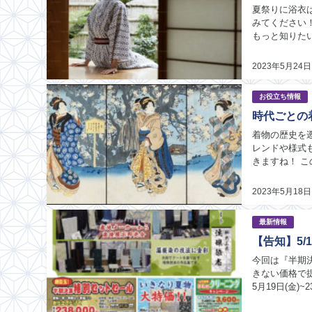
夏祭りに浴衣
みてください
もっと知りた
目は以下の通り
2023年5月24日
お役立ち情報
時代ごとの
着物の歴史を
レンドや様式
きますね！ 
値を知りたい方
2023年5月18日
最新情報
【告知】5/
今回は『半期
きない価格で
5月19日(金
見てみたい ・