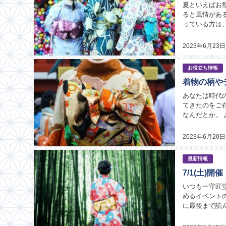
夏といえばお
ると風情があ
っている方は
事はこんな方に
2023年6月23日
お役立ち情報
着物の柄や
あなたは時代
てきたのをご
なんだとか。
的なものと現代
2023年6月20日
最新情報
7/1(土)
いつも一守匠
めるイベント
に最後まで読
い ・着物仲間