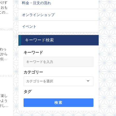
かけす
料金・注文の流れ
とおも
この記
オンラインショップ
イベント
キーワード検索
わっ
キーワード
代から
は伝統
カテゴリー
タグ
て楽し
いよう
検索
けした