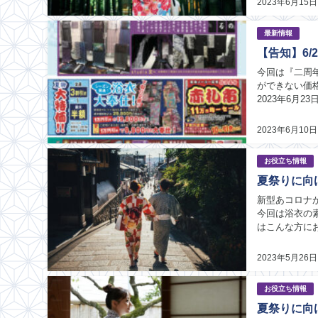
2023年6月15日
最新情報
【告知】6/
今回は『二周
ができない価
2023年6月
間近で見てみた
2023年6月10日
お役立ち情報
夏祭りに向
新型あコロナ
今回は浴衣の
はこんな方に
をこれから購入
2023年5月26日
お役立ち情報
夏祭りに向