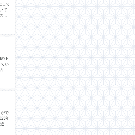
にして
いて
の項
物のト
してい
の価
とがで
23年
間近で