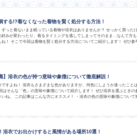
損する!?着なくなった着物を賢く処分する方法！
、ずっと着ないまま眠っている着物や浴衣はありませんか？ せっかく買った
の好みが変わったり、着るタイミングを逃してしまってそのまま…なんて方も
んね！ そこで今回は着物を賢く処分する方法についてご紹介します！ ぜひ参
ね。 この記事はこんな方にオススメ！ ・家に...
識】浴衣の色が持つ意味や象徴について徹底解説！
衣ですよね！ 浴衣もさまざまな色がありますが、何色にしようか迷ったこと
今回はそんな「色」の意味や象徴について紹介します！ ぜひ浴衣を選ぶときの
さいね。 この記事はこんな方にオススメ！ ・浴衣の色の意味や象徴について
色選びに悩まれている方 ・浴衣をよく着...
！浴衣でお出かけすると風情がある場所10選！