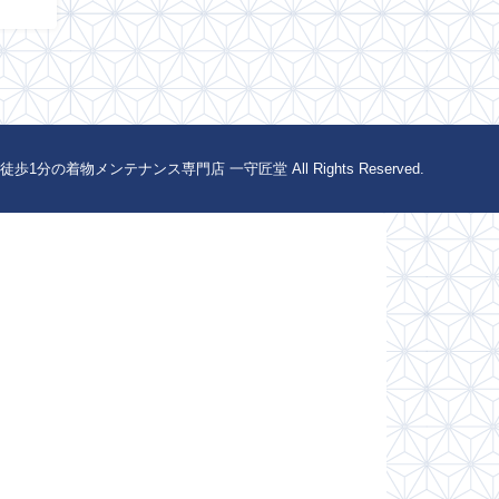
1分の着物メンテナンス専門店 一守匠堂 All Rights Reserved.