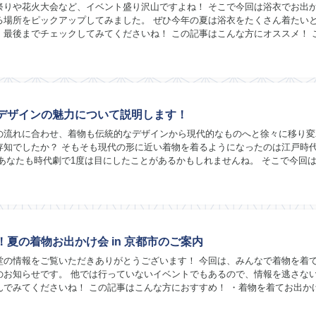
祭りや花火大会など、イベント盛り沢山ですよね！ そこで今回は浴衣でお出
る場所をピックアップしてみました。 ぜひ今年の夏は浴衣をたくさん着たい
、最後までチェックしてみてくださいね！ この記事はこんな方にオススメ！ 
オススメ！ ・浴衣を着てみたいと思ってい...
デザインの魅力について説明します！
の流れに合わせ、着物も伝統的なデザインから現代的なものへと徐々に移り変
存知でしたか？ そもそも現代の形に近い着物を着るようになったのは江戸時
 あなたも時代劇で1度は目にしたことがあるかもしれませんね。 そこで今回
的なもので、着物のデザインや柄はどう変化し...
開催！夏の着物お出かけ会 in 京都市のご案内
堂の情報をご覧いただきありがとうございます！ 今回は、みんなで着物を着
のお知らせです。 他では行っていないイベントでもあるので、情報を逃さな
んでみてくださいね！ この記事はこんな方におすすめ！ ・着物を着てお出か
が欲しい ・ちょっとした休日をみんなと過...