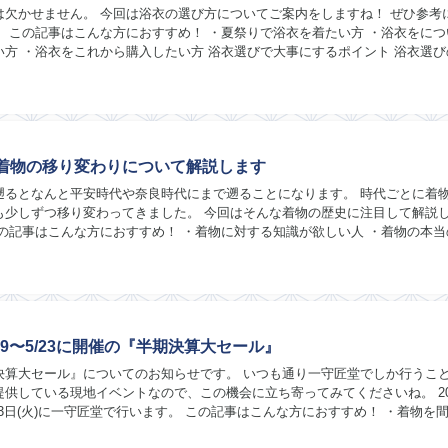
は欠かせません。 今回は浴衣の選び方についてご案内をしますね！ ぜひ参考
！ この記事はこんな方におすすめ！ ・夏祭りで浴衣を着たい方 ・浴衣をにつ
い方 ・浴衣をこれから購入したい方 浴衣選びで大事にするポイント 浴衣選び
です！ 浴衣の選び方 ・サイズ ・素...
着物の移り変わりについて解説します
遡るとなんと平安時代や奈良時代にまで遡ることになります。 時代ごとに着
も少しずつ移り変わってきました。 今回はそんな着物の歴史に注目して解説
この記事はこんな方におすすめ！ ・着物に対する知識が欲しい人 ・着物の本当
 ・着物を欲しいと思っている方 着物の歴...
19〜5/23に開催の『半期決算大セール』
決算大セール』についてのお知らせです。 いつも通り一守匠堂でしか行うこ
提供している現地イベントなので、この機会に立ち寄ってみてくださいね。 20
)~23日(火)に一守匠堂で行います。 この記事はこんな方におすすめ！ ・着物を
着物について話せる場所が欲...