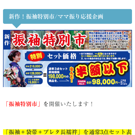
新作！振袖特別市/ママ振り応援企画
「振袖特別市」
を
開催いたします！
「振袖＋袋帯＋プレタ長襦袢」を通常3点セット表