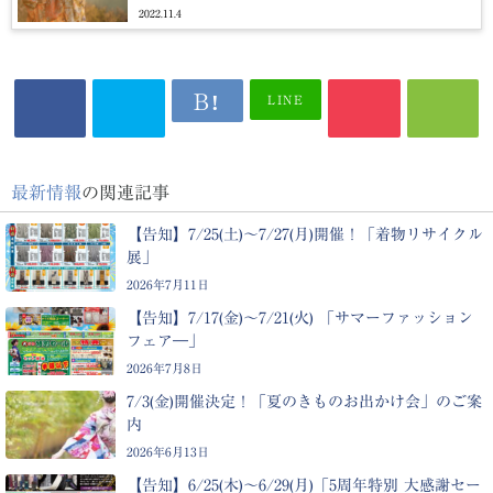
2022.11.4
LINE
最新情報
の関連記事
【告知】7/25(土)～7/27(月)開催！「着物リサイクル
展」
2026年7月11日
【告知】7/17(金)～7/21(火) 「サマーファッション
フェア―」
2026年7月8日
7/3(金)開催決定！「夏のきものお出かけ会」のご案
内
2026年6月13日
【告知】6/25(木)〜6/29(月)「5周年特別 大感謝セー