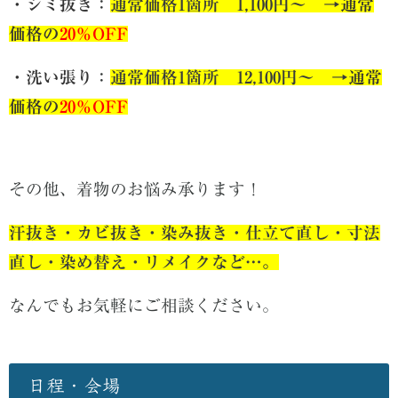
・
シミ抜き
：
通常価格1箇所 1,100円～ →
通常
価格の
20％OFF
・洗い張り
：
通常価格1箇所 12,100円～ →
通常
価格の
20％OFF
その他、着物のお悩み承ります！
汗抜き・カビ抜き・染み抜き・仕立て直し・寸法
直し・染め替え・リメイクなど…。
なんでもお気軽にご相談ください。
日程・会場