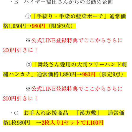
・
B バイヤー福田さんからのお勧め企画
①
「手絞り・手染め藍染ポーチ」通常価
格1,650円→
980円
（限定9点）
※
公式LINE登録特典でここからさらに
200円引きに！
②
「舞妓さん愛用の大判フリーハンド刺
繍ハンカチ」通常価格1,880円→
980円
（限定9点）
※
公式LINE登録特典でここからさらに
200円引きに！
・C
お手入れ応援商品 「漢方敷」 通常価
格1枚980円 →
2枚入り1セットで1,100円