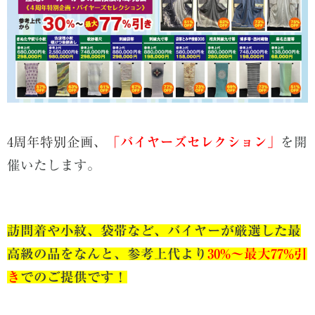
4周年特別企画
、
「バイヤーズセレクション」
を開
催いたします。
訪問着や小紋、袋帯など、バイヤーが厳選した最
高級の品をなんと、
参
考上代より
30%～最大77%引
き
でのご提供です！