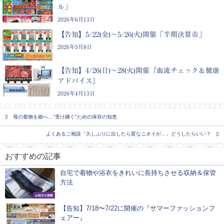
ル」
2026年6月13日
【告知】5/22(金)〜5/26(火)開催「半期決算市」
2026年5月8日
【告知】4/26(日)〜28(火)開催『血流チェック＆健康
アドバイス』
2026年4月13日
母の着物を娘へ…"受け継ぐ"ための保存の知恵
よくあるご相談「久しぶりに出したら変なニオイが…」どうしたらいい？
おすすめの記事
自宅で着物や浴衣をきれいに長持ちさせる収納＆保管
方法
お役立ち情報
【告知】7/18〜7/22に開催の『サマーファッションフ
ェアー』