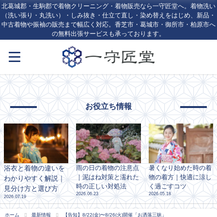
北葛城郡・生駒郡で着物クリーニング・着物販売なら一守匠堂へ。着物洗い
（洗い張り・丸洗い）・しみ抜き・仕立て直し・染め替えをはじめ、新品・
中古着物や振袖の販売まで幅広く対応。香芝市・葛城市・御所市・柏原市へ
の無料出張サービスも承っております。
お役立ち情報
浴衣と着物の違いを
雨の日の着物の注意点
暑くなり始めた時の着
｜泥はね対策と濡れた
物の着方｜快適に涼し
わかりやすく解説｜
時の正しい対処法
く過ごすコツ
見分け方と選び方
2026.06.23
2026.05.18
2026.07.19
ホーム
最新情報
【告知】8/22(金)〜8/26(火)開催「お洒落三昧」