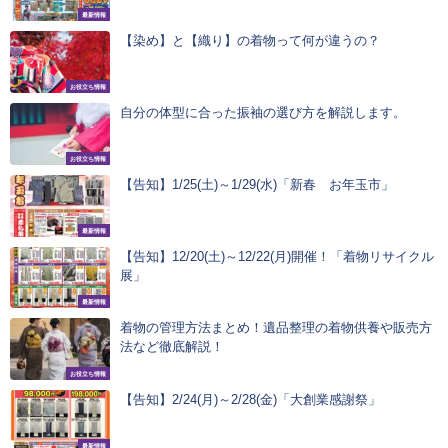
最新情報
【染め】と【織り】の着物って何が違うの？
お役立ち情報
自分の体型に合った振袖の選び方を解説します。
お役立ち情報
【告知】1/25(土)～1/29(水)「新春 お年玉市」
最新情報
【告知】12/20(土)～12/22(月)開催！「着物リサイクル
展」
最新情報
着物の管理方法まとめ！遺品整理の着物供養や販売方
法など徹底解説！
お役立ち情報
【告知】2/24(月)～2/28(金)「大創業感謝祭」
最新情報