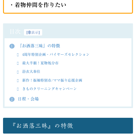
・着物仲間を作りたい
目次
[
非表示
]
『お洒落三昧』の特徴
1
4周年特別企画・バイヤーズセレクション
最大半額！夏物処分市
浴衣大奉仕
新作！振袖特別市/ママ振り応援企画
きものクリーニングキャンペーン
日程・会場
2
『お洒落三昧』の特徴