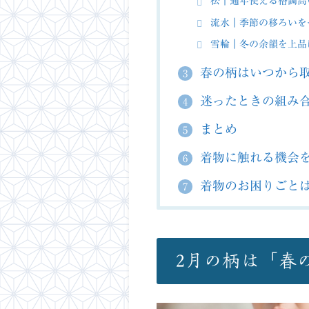
松｜通年使える格調高
流水｜季節の移ろいを
雪輪｜冬の余韻を上品
春の柄はいつから
3
迷ったときの組み
4
まとめ
5
着物に触れる機会
6
着物のお困りごと
7
2月の柄は「春