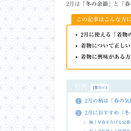
2月は
「冬の余韻」
と
「春
この記事はこんな方
2月に使える「着物
着物について正しい
着物に興味がある方
目次
[
非表示
]
2月の柄は「春の気
1
2月におすすめ「冬
2
梅｜早春を告げる定番