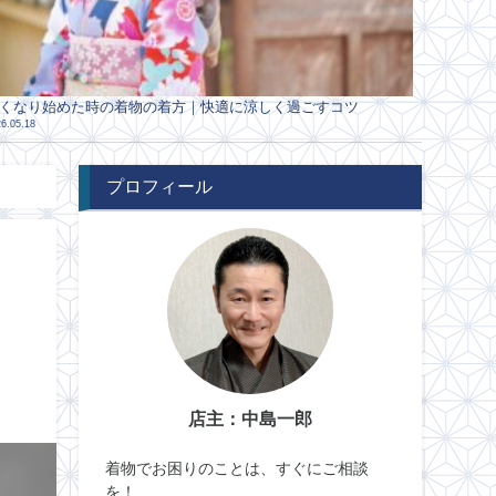
くなり始めた時の着物の着方｜快適に涼しく過ごすコツ
6.05.18
プロフィール
店主：中島一郎
着物でお困りのことは、すぐにご相談
を！