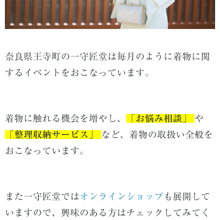
奈良県王寺町の一守匠堂は毎月のように着物に関
するイベントをおこなっています。
着物に触れる機会を増やし、
「
お悩み相談」
や
「
整理収納サービス」
など、着物の取扱い全般を
おこなっています。
また一守匠堂では
オンラインショップ
も展開
して
いますので、
興味のある方はチェックしてみてく