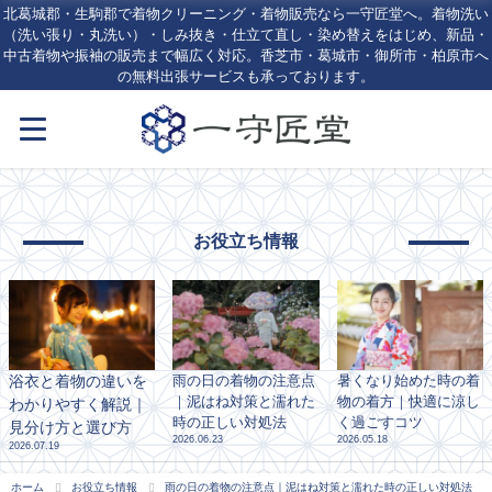
北葛城郡・生駒郡で着物クリーニング・着物販売なら一守匠堂へ。着物洗い
（洗い張り・丸洗い）・しみ抜き・仕立て直し・染め替えをはじめ、新品・
中古着物や振袖の販売まで幅広く対応。香芝市・葛城市・御所市・柏原市へ
の無料出張サービスも承っております。
お役立ち情報
浴衣と着物の違いを
雨の日の着物の注意点
暑くなり始めた時の着
｜泥はね対策と濡れた
物の着方｜快適に涼し
わかりやすく解説｜
時の正しい対処法
く過ごすコツ
見分け方と選び方
2026.06.23
2026.05.18
2026.07.19
ホーム
お役立ち情報
雨の日の着物の注意点｜泥はね対策と濡れた時の正しい対処法