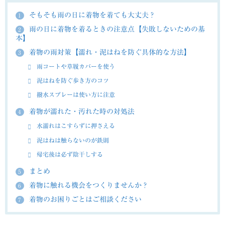
そもそも雨の日に着物を着ても大丈夫？
1
雨の日に着物を着るときの注意点【失敗しないための基
2
本】
着物の雨対策【濡れ・泥はねを防ぐ具体的な方法】
3
雨コートや草履カバーを使う
泥はねを防ぐ歩き方のコツ
撥水スプレーは使い方に注意
着物が濡れた・汚れた時の対処法
4
水濡れはこすらずに押さえる
泥はねは触らないのが鉄則
帰宅後は必ず陰干しする
まとめ
5
着物に触れる機会をつくりませんか？
6
着物のお困りごとはご相談ください
7