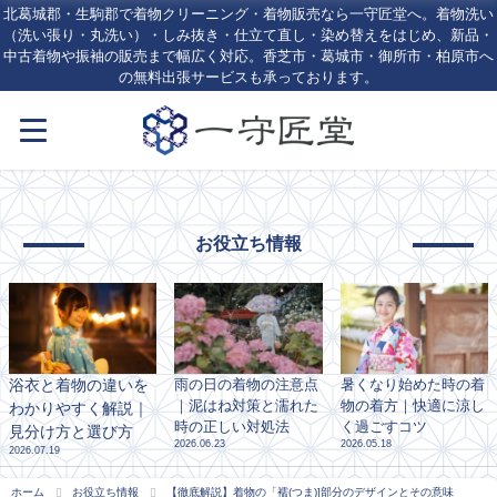
北葛城郡・生駒郡で着物クリーニング・着物販売なら一守匠堂へ。着物洗い
（洗い張り・丸洗い）・しみ抜き・仕立て直し・染め替えをはじめ、新品・
中古着物や振袖の販売まで幅広く対応。香芝市・葛城市・御所市・柏原市へ
の無料出張サービスも承っております。
お役立ち情報
浴衣と着物の違いを
雨の日の着物の注意点
暑くなり始めた時の着
｜泥はね対策と濡れた
物の着方｜快適に涼し
わかりやすく解説｜
時の正しい対処法
く過ごすコツ
見分け方と選び方
2026.06.23
2026.05.18
2026.07.19
ホーム
お役立ち情報
【徹底解説】着物の「襦(つま)]部分のデザインとその意味