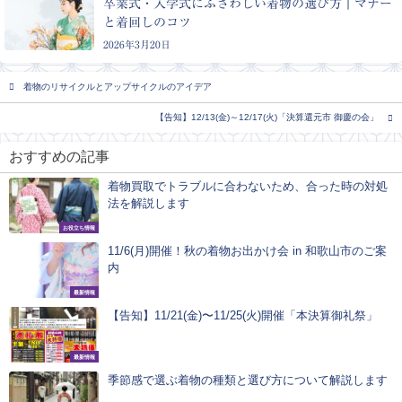
卒業式・入学式にふさわしい着物の選び方｜マナー
と着回しのコツ
2026年3月20日
着物のリサイクルとアップサイクルのアイデア
【告知】12/13(金)～12/17(火)「決算還元市 御慶の会」
おすすめの記事
着物買取でトラブルに合わないため、合った時の対処
法を解説します
お役立ち情報
11/6(月)開催！秋の着物お出かけ会 in 和歌山市のご案
内
最新情報
【告知】11/21(金)〜11/25(火)開催「本決算御礼祭」
最新情報
季節感で選ぶ着物の種類と選び方について解説します