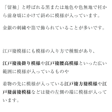
「留袖」と呼ばれる黒または地色や色無地で衽か
ら前身頃にかけて斜めに模様が入っています。
金銀の刺繍や箔で飾られていることが多いです。
江戸褄模様にも模様の入り方で種類があり、
江戸褄後掛り模様
や
江戸褄腰高模様
といった広い
範囲に模様が入っているものや
着物の先に模様が入っている
江戸褄方褄模様
や
江
戸褄前褄模様
などは褄の左側の端に模様が入って
います。