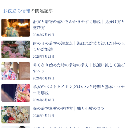
お役立ち情報
の関連記事
浴衣と着物の違いをわかりやすく解説｜見分け方と
選び方
2026年7月19日
雨の日の着物の注意点｜泥はね対策と濡れた時の正
しい対処法
2026年6月23日
暑くなり始めた時の着物の着方｜快適に涼しく過ご
すコツ
2026年5月18日
単衣のベストタイミングはいつ？時期と基本・マナ
ーを解説
2026年5月18日
春の着物素材の選び方｜紬と小紋のコツ
2026年4月21日