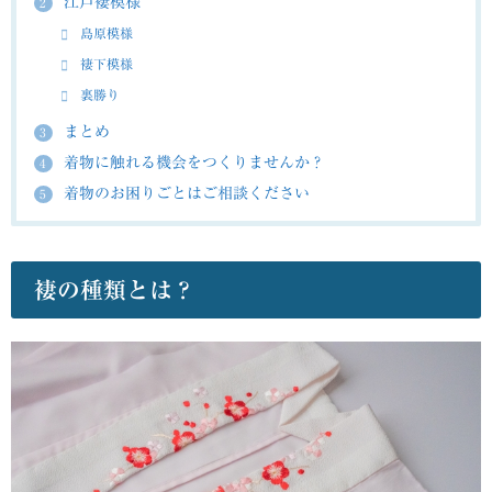
江戸褄模様
2
島原模様
褄下模様
裏勝り
まとめ
3
着物に触れる機会をつくりませんか？
4
着物のお困りごとはご相談ください
5
褄の種類とは？