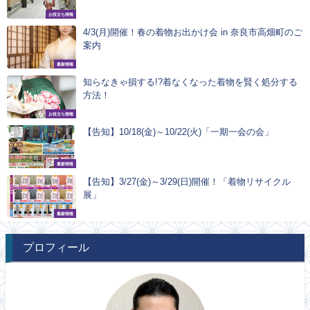
お役立ち情報
4/3(月)開催！春の着物お出かけ会 in 奈良市高畑町のご
案内
最新情報
知らなきゃ損する!?着なくなった着物を賢く処分する
方法！
お役立ち情報
【告知】10/18(金)～10/22(火)「一期一会の会」
最新情報
【告知】3/27(金)～3/29(日)開催！「着物リサイクル
展」
最新情報
プロフィール