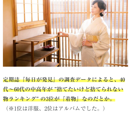
定期誌『毎日が発見』の調査データによると、
40
代～
60
代の中高年が
”
捨てたいけど捨てられない
物ランキング
”
の
3
位が『着物』なのだとか。
（※
1位は洋服、2位はアルバムでした。）