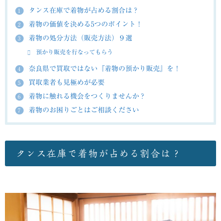
タンス在庫で着物が占める割合は？
1
着物の価値を決める5つのポイント！
2
着物の処分方法（販売方法）９選
3
預かり販売を行なってもらう
奈良県で買取ではない『着物の預かり販売』を！
4
買取業者も見極めが必要
5
着物に触れる機会をつくりませんか？
6
着物のお困りごとはご相談ください
7
タンス在庫で着物が占める割合は？