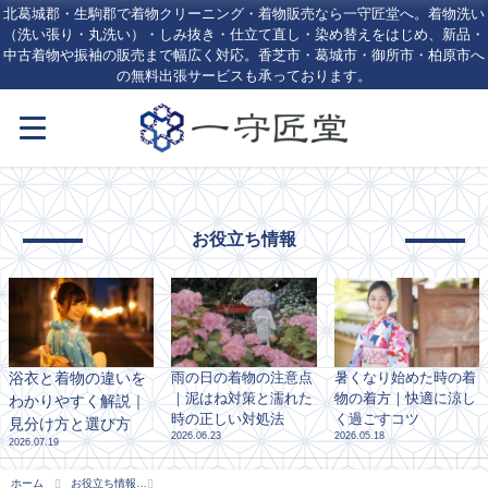
北葛城郡・生駒郡で着物クリーニング・着物販売なら一守匠堂へ。着物洗い
（洗い張り・丸洗い）・しみ抜き・仕立て直し・染め替えをはじめ、新品・
中古着物や振袖の販売まで幅広く対応。香芝市・葛城市・御所市・柏原市へ
の無料出張サービスも承っております。
お役立ち情報
浴衣と着物の違いを
雨の日の着物の注意点
暑くなり始めた時の着
｜泥はね対策と濡れた
物の着方｜快適に涼し
わかりやすく解説｜
時の正しい対処法
く過ごすコツ
見分け方と選び方
2026.06.23
2026.05.18
2026.07.19
ホーム
お役立ち情報
着物の帯揚げの意味や由来とは？TPOやマナーについても徹底解