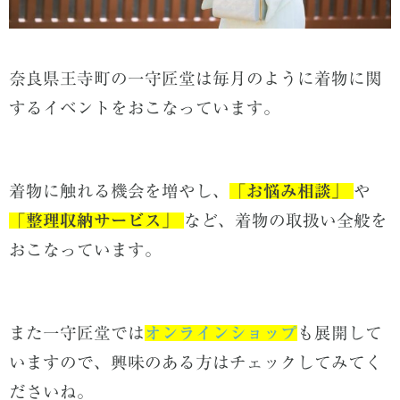
奈良県王寺町の一守匠堂は毎月のように着物に関
するイベントをおこなっています。
着物に触れる機会を増やし、
「
お悩み相談」
や
「
整理収納サービス」
など、着物の取扱い全般を
おこなっています。
また一守匠堂では
オンラインショップ
も展開
して
いますので、
興味のある方はチェックしてみてく
ださいね。