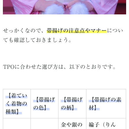
せっかくなので、
帯揚げの注意点やマナー
につい
ても確認しておきましょう。
TPOに合わせた選び方は、以下のとおりです。
【着てい
【帯揚げ
【帯揚げ
【帯揚げの素
く着物の
の色】
の柄】
材】
種類】
金や銀の
綸子（りん