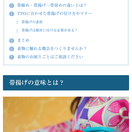
帯締め・帯揚げ・帯留めの違いとは？
3
TPOに合わせた帯揚げの付け方やマナー
4
帯揚げの素材
帯揚げは絶対に付ける必要がある？
まとめ
5
着物に触れる機会をつくりませんか？
6
着物のお困りごとはご相談ください
7
帯揚げの意味とは？