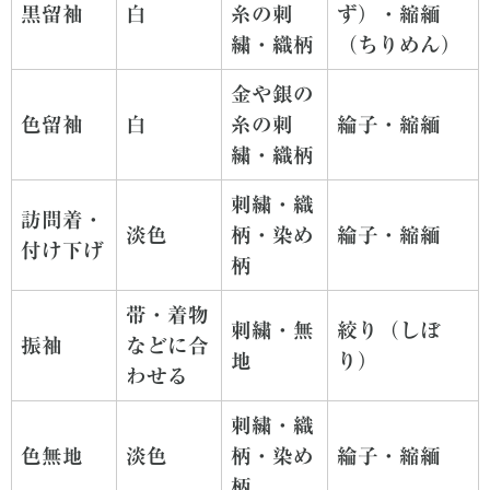
黒留袖
白
糸の刺
ず）・縮緬
繍・織柄
（ちりめん）
金や銀の
色留袖
白
糸の刺
綸子・縮緬
繍・織柄
刺繍・織
訪問着・
淡色
柄・染め
綸子・縮緬
付け下げ
柄
帯・着物
刺繍・無
絞り（しぼ
振袖
などに合
地
り）
わせる
刺繍・織
色無地
淡色
柄・染め
綸子・縮緬
柄