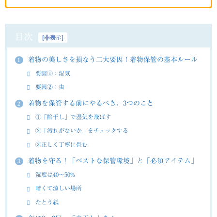
目次
[
非表示
]
着物の美しさを損なう二大要因！着物保管の基本ルール
1
要因①：湿気
要因②：虫
着物を保管する前にやるべき、3つのこと
2
①「陰干し」で湿気を飛ばす
②「汚れがないか」をチェックする
③正しく丁寧に畳む
着物を守る！「ベストな保管環境」と「必須アイテム」
3
湿度は40～50%
暗くて涼しい場所
たとう紙