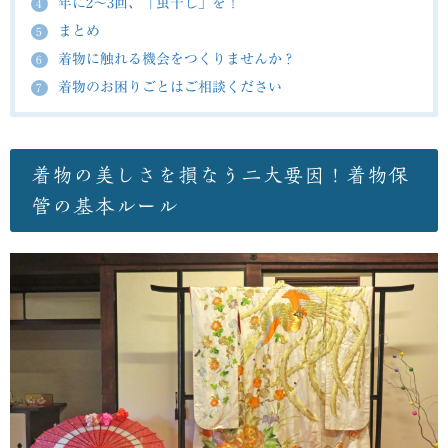
年に2～3回、「虫干し」を！
4
まとめ
5
着物に触れる機会をつくりませんか？
6
着物のお困りごとはご相談ください
7
着物の美しさを損なう二大要因！着物保
管の基本ルール