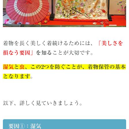
着物を長く美しく着続けるためには、
「美しさを
損なう要因」
を知る
ことが大切です。
湿気
と
虫
、この2つを防ぐことが、着物保管の基本
となります
。
以下、詳しく見ていきましょう。
要因①：湿気