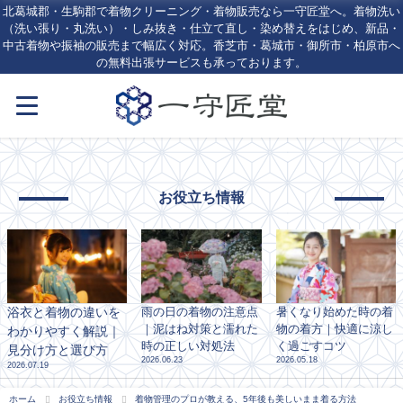
北葛城郡・生駒郡で着物クリーニング・着物販売なら一守匠堂へ。着物洗い
（洗い張り・丸洗い）・しみ抜き・仕立て直し・染め替えをはじめ、新品・
中古着物や振袖の販売まで幅広く対応。香芝市・葛城市・御所市・柏原市へ
の無料出張サービスも承っております。
お役立ち情報
浴衣と着物の違いを
雨の日の着物の注意点
暑くなり始めた時の着
｜泥はね対策と濡れた
物の着方｜快適に涼し
わかりやすく解説｜
時の正しい対処法
く過ごすコツ
見分け方と選び方
2026.06.23
2026.05.18
2026.07.19
ホーム
お役立ち情報
着物管理のプロが教える、5年後も美しいまま着る方法