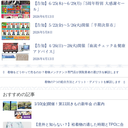
【告知】6/25(木)〜6/29(月)「5周年特別 大感謝セー
ル」
2026年6月13日
【告知】5/22(金)〜5/26(火)開催「半期決算市」
2026年5月8日
【告知】4/26(日)〜28(火)開催『血流チェック＆健康
アドバイス』
2026年4月13日
着物をどうやって売るのか？着物メンテナンス専門店が買取業者の選び方を解説します
着物の7つの処分方法とメリット・デメリットを解説します
おすすめの記事
1/10(金)開催！第11回きもの新年会 の案内
最新情報
【意外と知らない？】袷着物の適した時期とTPOに合