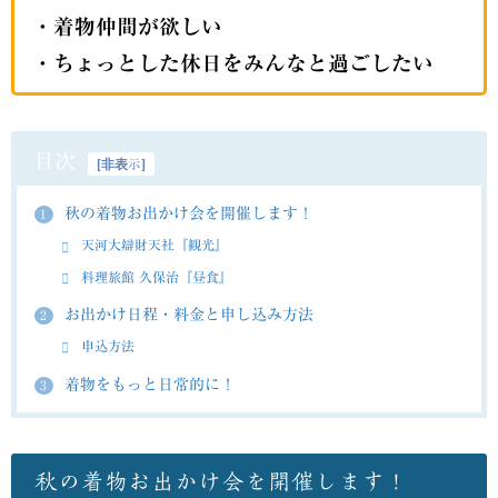
・着物仲間が欲しい
・ちょっとした休日をみんなと過ごしたい
目次
[
非表示
]
秋の着物お出かけ会を開催します！
1
天河大辯財天社『観光』
料理旅館 久保治『昼食』
お出かけ日程・料金と申し込み方法
2
申込方法
着物をもっと日常的に！
3
秋の着物お出かけ会を開催します！