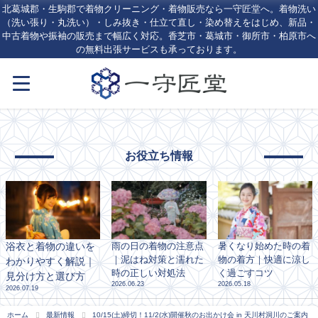
北葛城郡・生駒郡で着物クリーニング・着物販売なら一守匠堂へ。着物洗い
（洗い張り・丸洗い）・しみ抜き・仕立て直し・染め替えをはじめ、新品・
中古着物や振袖の販売まで幅広く対応。香芝市・葛城市・御所市・柏原市へ
の無料出張サービスも承っております。
お役立ち情報
浴衣と着物の違いを
雨の日の着物の注意点
暑くなり始めた時の着
｜泥はね対策と濡れた
物の着方｜快適に涼し
わかりやすく解説｜
時の正しい対処法
く過ごすコツ
見分け方と選び方
2026.06.23
2026.05.18
2026.07.19
ホーム
最新情報
10/15(土)締切！11/2(水)開催秋のお出かけ会 in 天川村洞川のご案内