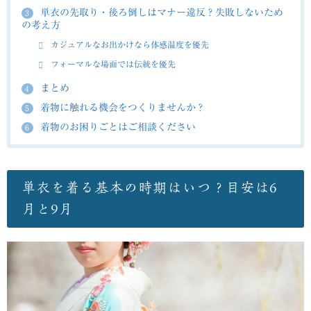
単衣の先取り・後ろ倒しはマナー違反？失敗しないため
3
の考え方
カジュアルなお出かけなら体感温度を優先
フォーマルな場面では伝統を優先
まとめ
4
着物に触れる機会をつくりませんか？
5
着物のお困りごとはご相談ください
6
単衣を着る基本の時期はいつ？目安は6
月と9月