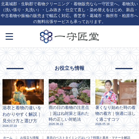
北葛城郡・生駒郡で着物クリーニング・着物販売なら一守匠堂へ。着物洗い
（洗い張り・丸洗い）・しみ抜き・仕立て直し・染め替えをはじめ、新品・
中古着物や振袖の販売まで幅広く対応。香芝市・葛城市・御所市・柏原市へ
の無料出張サービスも承っております。
お役立ち情報
浴衣と着物の違いを
雨の日の着物の注意点
暑くなり始めた時の着
｜泥はね対策と濡れた
物の着方｜快適に涼し
わかりやすく解説｜
時の正しい対処法
く過ごすコツ
見分け方と選び方
2026.06.23
2026.05.18
2026.07.19
ホーム
お役立ち情報
単衣のベストタイミングはいつ？時期と基本・マナーを解説