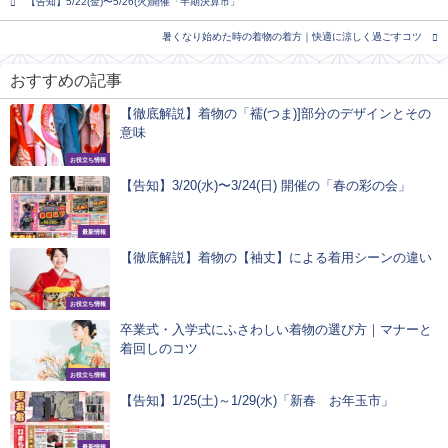
【告知】5/22(金)〜5/26(火)開催「半期決算市」
暑くなり始めた時の着物の着方｜快適に涼しく過ごすコツ
おすすめの記事
【徹底解説】着物の「襦(つま)]部分のデザインとその
意味
お役立ち情報
【告知】3/20(水)〜3/24(日) 開催の「春の彩の会」
最新情報
【徹底解説】着物の【袖丈】による着用シーンの違い
お役立ち情報
卒業式・入学式にふさわしい着物の選び方｜マナーと
着回しのコツ
お役立ち情報
【告知】1/25(土)～1/29(水)「新春 お年玉市」
最新情報