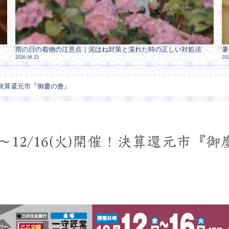
雨の日の着物の注意点｜泥はね対策と濡れた時の正しい対処法
暑
2026.06.23
202
開催！決算還元市『御慶の會』
金)〜12/16(火)開催！決算還元市『御