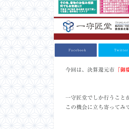
Facebook
Twitter
今回は、決算還元市
『御
一守匠堂でしか行うこと
この機会に立ち寄ってみ