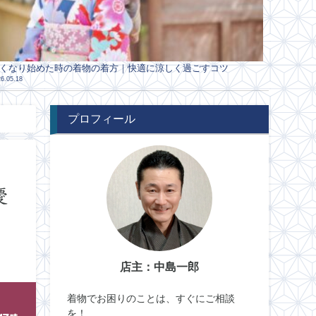
くなり始めた時の着物の着方｜快適に涼しく過ごすコツ
6.05.18
プロフィール
慶
店主：中島一郎
着物でお困りのことは、すぐにご相談
を！