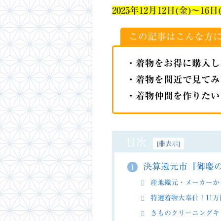
2025年12月12日(金)〜16
日
この記事はこんな方
・着物をお得に購入し
・着物を間近で見てみ
・着物仲間を作りたい
目次
[
非表示
]
決算還元市『御慶
1
産地織元・メーカーか
特選着物大奉仕！11万
きものクリーニングキ