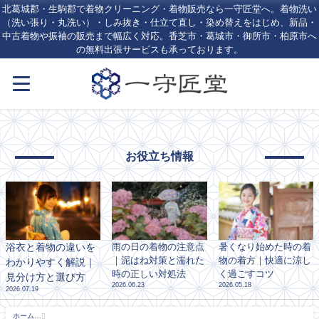
北葛城郡・生駒郡で着物クリーニング・着物販売なら一守匠堂へ。着物洗い
（洗い張り・丸洗い）・しみ抜き・仕立て直し・染め替えをはじめ、新品・
中古着物や振袖の販売まで幅広く対応。香芝市・葛城市・御所市・柏原市へ
の無料出張サービスも承っております。
お役立ち情報
浴衣と着物の違いを
雨の日の着物の注意点
暑くなり始めた時の着
｜泥はね対策と濡れた
物の着方｜快適に涼し
わかりやすく解説｜
時の正しい対処法
く過ごすコツ
見分け方と選び方
2026.06.23
2026.05.18
2026.07.19
ホーム
8月, 2023 - 北葛城郡・生駒郡の着物クリーニング・しみ抜きなら一守匠堂｜王寺