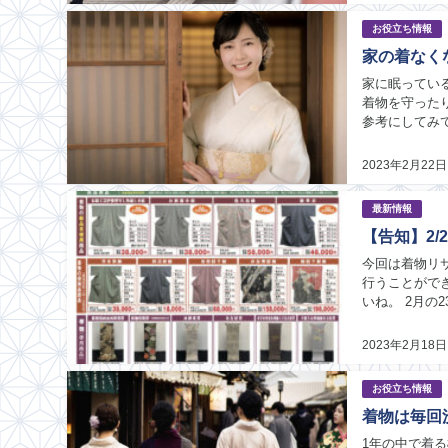
お役立ち情報
家の着なく
家に眠ってい
着物を守った
参考にしてみ
物の扱い方を知
2023年2月22日
最新情報
【告知】2
今回は着物リ
行うことがで
いね。 2月の
を間近で見てみ
2023年2月18日
お役立ち情報
着物は毎回
1年の中で着