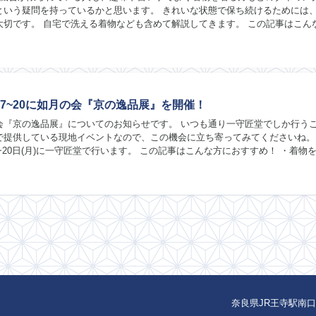
という疑問を持っているかと思います。 きれいな状態で保ち続けるためには
大切です。 自宅で洗える着物なども含めて解説してきます。 この記事はこん
着物を定期的に着ることある人 ・着物を洗...
17~20に如月の会『京の逸品展』を開催！
会『京の逸品展』についてのお知らせです。 いつも通り一守匠堂でしか行う
で提供している現地イベントなので、この機会に立ち寄ってみてくださいね。 2
金)~20日(月)に一守匠堂で行います。 この記事はこんな方におすすめ！ ・着物
・着物について話せる場所が...
奈良県JR王寺駅南口徒歩