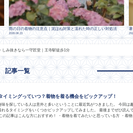
雨の日の着物の注意点｜泥はね対策と濡れた時の正しい対処法
暑
2026.06.23
202
ング・しみ抜きなら一守匠堂｜王寺駅徒歩1分
記事一覧
タイミングっていつ？着物を着る機会をピックアップ！
趣味を探している人は意外と多いということに最近気がつきました。 今回は
着れるタイミングをいくつかピックアップしてみました。 最後までぜひ読ん
 この記事はこんな方におすすめ！ ・着物を着てみたいと思っている方 ・着物
知りたい方 ・着物をこれから趣味にしよう...