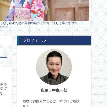
くなり始めた時の着物の着方｜快適に涼しく過ごすコツ
6.05.18
プロフィール
趣味も
でみて
店主：中島一郎
を着
着物でお困りのことは、すぐにご相談
を！