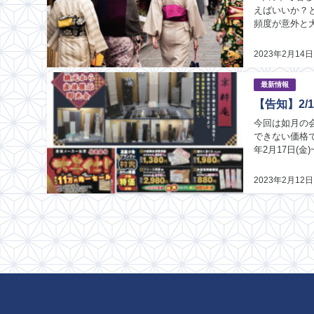
えばいいか？
頻度が意外と
おすすめ！ ・
2023年2月14日
最新情報
【告知】2/
今回は如月の
できない価格
年2月17日(
で見てみたい 
2023年2月12日