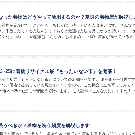
なった着物はどうやって活用するのか？奈良の着物屋が解説し
る着物を見かけたことがある、もしくは、持っている人は多いはず。 そんな
り、手放したりする方法を知っておくと最適な方法も見つかると思います。 
てくださいね！ この記事はこんな方におすすめ！ ・家に着物が眠っている方 
りたい方 ・着物のメンテナンス方法を知り...
/23~25に着物リサイクル展『もったいない市』を開催！
サイクル展『もったいない市』についてのお知らせです。 またまた一守匠堂
きない価格で提供している現地イベントなので、この機会に立ち寄ってみてく
23日(木)~25日(土)に一守匠堂で行います。 この記事はこんな方におすすめ！ 
たい ・着物について話せる場所...
洗うべきか？着物を洗う頻度を解説します
る機会が限られている人も、趣味や習い事でよく着物を着る方もどのタイミン