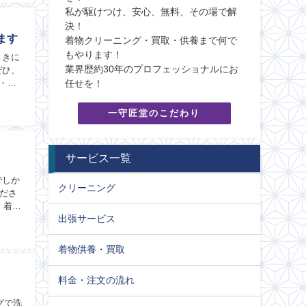
私が駆けつけ、安心、無料、その場で解
決！
ます
着物クリーニング・買取・供養まで何で
もやります！
ときに
業界歴約30年のプロフェッショナルにお
ぜひ、
任せを！
・着
一守匠堂のこだわり
サービス一覧
でしか
クリーニング
ださ
・着物
出張サービス
着物供養・買取
料金・注文の流れ
グで洗