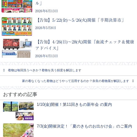
ル」
2026年6月13日
【告知】5/22(金)〜5/26(火)開催「半期決算市」
2026年5月8日
【告知】4/26(日)〜28(火)開催『血流チェック＆健康
アドバイス』
2026年4月13日
着物は毎回洗うべきか？着物を洗う頻度を解説します
家の着なくなった着物はどうやって活用するのか？奈良の着物屋が解説します
おすすめの記事
1/10(金)開催！第11回きもの新年会 の案内
最新情報
7/3(金)開催決定！「夏のきものお出かけ会」のご案内