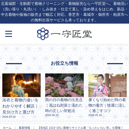
北葛城郡・生駒郡で着物クリーニング・着物販売なら一守匠堂へ。着物洗い
（洗い張り・丸洗い）・しみ抜き・仕立て直し・染め替えをはじめ、新品・
中古着物や振袖の販売まで幅広く対応。香芝市・葛城市・御所市・柏原市へ
の無料出張サービスも承っております。
お役立ち情報
浴衣と着物の違いを
雨の日の着物の注意点
暑くなり始めた時の着
｜泥はね対策と濡れた
物の着方｜快適に涼し
わかりやすく解説｜
時の正しい対処法
く過ごすコツ
見分け方と選び方
2026.06.23
2026.05.18
2026.07.19
ホーム
最新情報
【告知】2/23~25に着物リサイクル展『もったいない市』を開催！