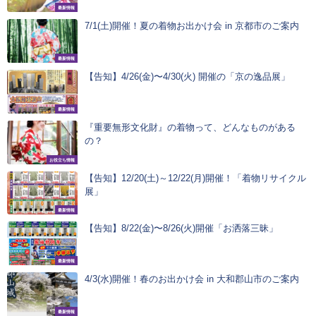
最新情報
7/1(土)開催！夏の着物お出かけ会 in 京都市のご案内
最新情報
【告知】4/26(金)〜4/30(火) 開催の「京の逸品展」
最新情報
『重要無形文化財』の着物って、どんなものがある
の？
お役立ち情報
【告知】12/20(土)～12/22(月)開催！「着物リサイクル
展」
最新情報
【告知】8/22(金)〜8/26(火)開催「お洒落三昧」
最新情報
4/3(水)開催！春のお出かけ会 in 大和郡山市のご案内
最新情報