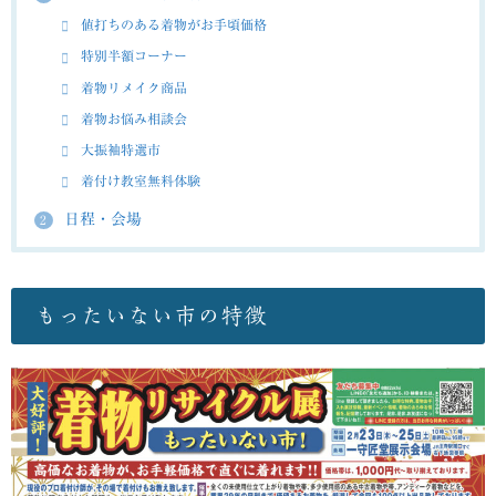
値打ちのある着物がお手頃価格
特別半額コーナー
着物リメイク商品
着物お悩み相談会
大振袖特選市
着付け教室無料体験
日程・会場
2
もったいない市の特徴