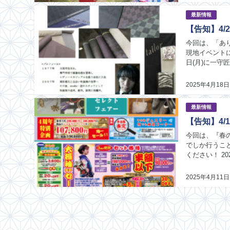
最新情報
【告知】4/
今回は、「ありがと
現地イベントになるた
日(月)に一守
間近で見てみた
2025年4月18日
最新情報
【告知】4/
今回は、『春のフ
でしか行うこ
ください！ 2025年4月17日(木)~4月21日(月)に一守匠堂で開催いたします。 この記事はこんな方
におすすめ！ 
2025年4月11日