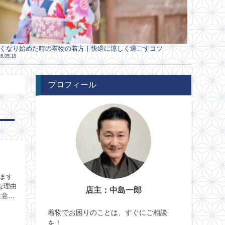
くなり始めた時の着物の着方｜快適に涼しく過ごすコツ
6.05.18
プロフィール
ます
店主：中島一郎
着物でお困りのことは、すぐにご相談
を！