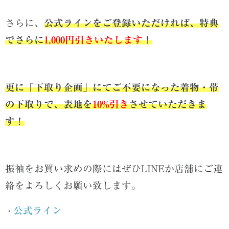
さらに、
公式ラインをご登録いただければ、特典
でさらに
1,000円引きいたします
！
更に
「
下取り企画」にて
ご不要になった着物・帯
の下取りで、表地を
10%引き
させていただき
ま
す！
振袖をお買い求めの際にはぜひLINEか店舗にご連
絡をよろしくお願い致します。
公式ライン
・