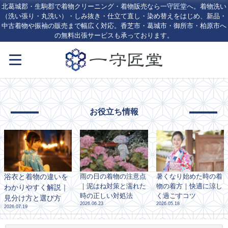
北葛城郡・生駒郡で着物クリーニング・着物販売なら一守匠堂へ。着物洗い
（洗い張り・丸洗い）・しみ抜き・仕立て直し・染め替えをはじめ、新品・
中古着物や振袖の販売まで幅広く対応。香芝市・葛城市・御所市・柏原市へ
の無料出張サービスも承っております。
お役立ち情報
浴衣と着物の違いを
雨の日の着物の注意点
暑くなり始めた時の着
｜泥はね対策と濡れた
物の着方｜快適に涼し
わかりやすく解説｜
時の正しい対処法
く過ごすコツ
見分け方と選び方
2026.06.23
2026.05.18
2026.07.19