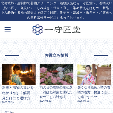
北葛城郡・生駒郡で着物クリーニング・着物販売なら一守匠堂へ。着物洗い
（洗い張り・丸洗い）・しみ抜き・仕立て直し・染め替えをはじめ、新品・
中古着物や振袖の販売まで幅広く対応。香芝市・葛城市・御所市・柏原市へ
の無料出張サービスも承っております。
お役立ち情報
浴衣と着物の違いを
雨の日の着物の注意点
暑くなり始めた時の着
｜泥はね対策と濡れた
物の着方｜快適に涼し
わかりやすく解説｜
時の正しい対処法
く過ごすコツ
見分け方と選び方
2026.06.23
2026.05.18
2026.07.19
ホーム
CTA - 北葛城郡・生駒郡の着物クリーニング・しみ抜きなら一守匠堂｜王寺駅徒歩1