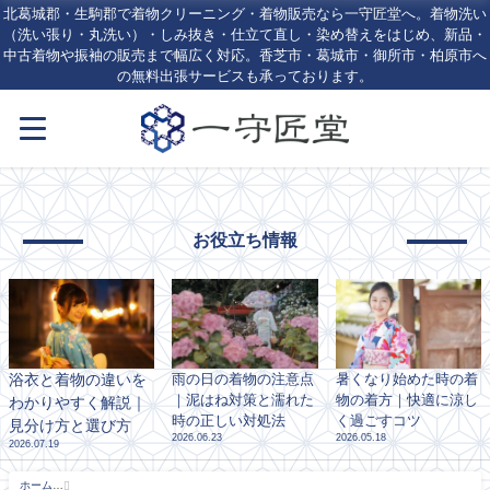
北葛城郡・生駒郡で着物クリーニング・着物販売なら一守匠堂へ。着物洗い
（洗い張り・丸洗い）・しみ抜き・仕立て直し・染め替えをはじめ、新品・
中古着物や振袖の販売まで幅広く対応。香芝市・葛城市・御所市・柏原市へ
の無料出張サービスも承っております。
お役立ち情報
浴衣と着物の違いを
雨の日の着物の注意点
暑くなり始めた時の着
｜泥はね対策と濡れた
物の着方｜快適に涼し
わかりやすく解説｜
時の正しい対処法
く過ごすコツ
見分け方と選び方
2026.06.23
2026.05.18
2026.07.19
ホーム
10月, 2025 - 北葛城郡・生駒郡の着物クリーニング・しみ抜きなら一守匠堂｜王寺