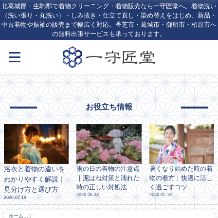
北葛城郡・生駒郡で着物クリーニング・着物販売なら一守匠堂へ。着物洗い
（洗い張り・丸洗い）・しみ抜き・仕立て直し・染め替えをはじめ、新品・
中古着物や振袖の販売まで幅広く対応。香芝市・葛城市・御所市・柏原市へ
の無料出張サービスも承っております。
お役立ち情報
浴衣と着物の違いを
雨の日の着物の注意点
暑くなり始めた時の着
｜泥はね対策と濡れた
物の着方｜快適に涼し
わかりやすく解説｜
時の正しい対処法
く過ごすコツ
見分け方と選び方
2026.06.23
2026.05.18
2026.07.19
ホーム
5月, 2025 - 北葛城郡・生駒郡の着物クリーニング・しみ抜きなら一守匠堂｜王寺